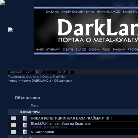
1
Страница
1
из
31
2
3
…
30
31
»
Модератор форума:
,
NOcetra
MathKiller
Форум
»
Форум DARKLAND'а
»
Объявления
Объявления
Тема
Важные темы
НОВАЯ РЕПЕТИЦИОННАЯ БАЗА "КАЙМАН"!!!!!!
Black&White - реп.база на Квартале
Четаева, за 8 зданием КАИ
K-Corporation