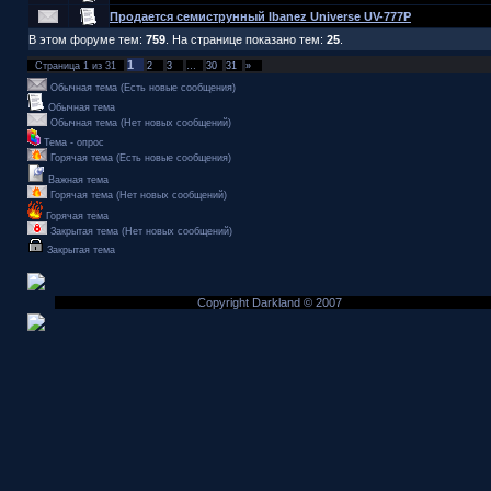
Продается семиструнный Ibanez Universe UV-777P
В этом форуме тем:
759
. На странице показано тем:
25
.
1
Страница
1
из
31
2
3
…
30
31
»
Обычная тема (Есть новые сообщения)
Обычная тема
Обычная тема (Нет новых сообщений)
Тема - опрос
Горячая тема (Есть новые сообщения)
Важная тема
Горячая тема (Нет новых сообщений)
Горячая тема
Закрытая тема (Нет новых сообщений)
Закрытая тема
Copyright Darkland © 2007