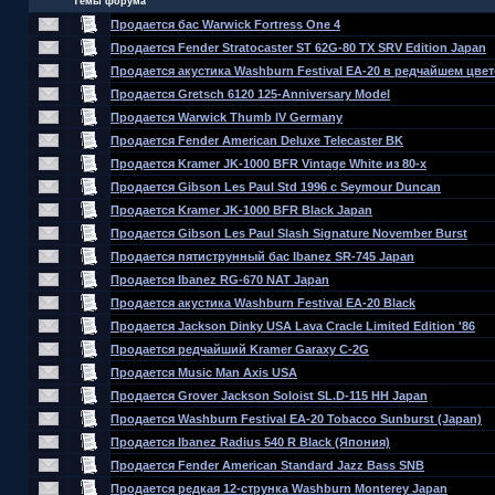
Темы форума
Продается бас Warwick Fortress One 4
Продается Fender Stratocaster ST 62G-80 TX SRV Edition Japan
Продается акустика Washburn Festival EA-20 в редчайшем цвет
Продается Gretsch 6120 125-Anniversary Model
Продается Warwick Thumb lV Germany
Продается Fender American Deluxe Telecaster BK
Продается Kramer JK-1000 BFR Vintage White из 80-х
Продается Gibson Les Paul Std 1996 с Seymour Duncan
Продается Kramer JK-1000 BFR Black Japan
Продается Gibson Les Paul Slash Signature November Burst
Продается пятиструнный бас Ibanez SR-745 Japan
Продается Ibanez RG-670 NAT Japan
Продается акустика Washburn Festival EA-20 Black
Продается Jackson Dinky USA Lava Cracle Limited Edition '86
Продается редчайший Kramer Garaxy C-2G
Продается Music Man Axis USA
Продается Grover Jackson Soloist SL.D-115 HH Japan
Продается Washburn Festival EA-20 Tobacco Sunburst (Japan)
Продается Ibanez Radius 540 R Black (Япония)
Продается Fender American Standard Jazz Bass SNB
Продается редкая 12-струнка Washburn Monterey Japan